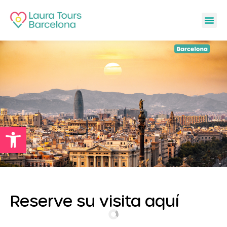
PRIVATE 
SOBRE MÍ
Abrir barra de herramientas
Reserve su visita aquí